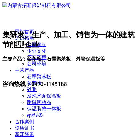
网站首页
集研发、生产、加工、销售为一体的建筑
走进拓新
节能型企业
公司简介
企业文化
厂区环境
主要产品：聚苯板、石墨聚苯板、外墙保温板等
公司环境
主营产品
石墨聚苯板
聚苯板
咨询热线：
0472-3145188
砂浆
发泡水泥保温板
耐碱网格布
保温装饰一体板
eps线条
合作案例
资质证书
新闻资讯