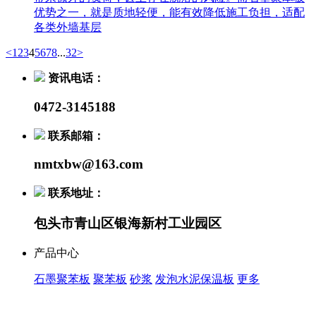
优势之一，就是质地轻便，能有效降低施工负担，适配
各类外墙基层
<
1
2
3
4
5
6
7
8
...
32
>
资讯电话：
0472-3145188
联系邮箱：
nmtxbw@163.com
联系地址：
包头市青山区银海新村工业园区
产品中心
石墨聚苯板
聚苯板
砂浆
发泡水泥保温板
更多