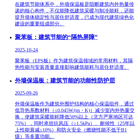
在建筑节能体系中，外墙保温板是阻断建筑内外热量传
递的核心构件，不仅能降低建筑采暖与制冷能耗，还能
提升墙体稳定性与居住舒适度，已成为现代建筑绿色化
建设的重要组成部分。
聚苯板：建筑节能的“隔热屏障”
2025-10-24
聚苯板（EPS板）作为建筑保温领域的常用材料，其隔
热性能与安装质量直接影响建筑能耗与居住舒适度。
外墙保温板：建筑节能的功能性防护层
2025-09-26
外墙保温板作为建筑外围护结构的核心保温组件，通过
低导热系数材料（≤0.045W/(m・K)）减少室内外热量交
换，使建筑采暖能耗降低50%以上（北方严寒地区可达
75%），同时承担抗风压（≥1.5kPa）、耐候性（25年以
上性能衰减≤10%）和防火安全（燃烧性能不低于B1
级）等多重功能。