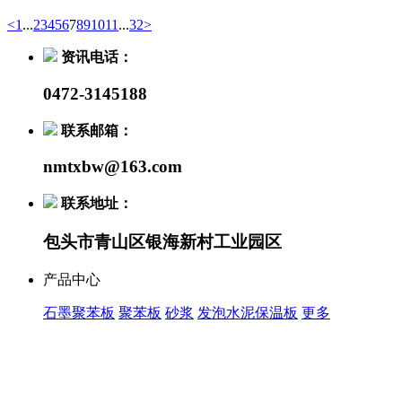
<
1
...
2
3
4
5
6
7
8
9
10
11
...
32
>
资讯电话：
0472-3145188
联系邮箱：
nmtxbw@163.com
联系地址：
包头市青山区银海新村工业园区
产品中心
石墨聚苯板
聚苯板
砂浆
发泡水泥保温板
更多