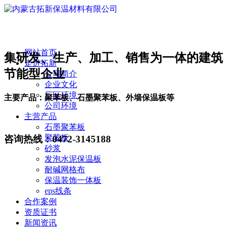
网站首页
集研发、生产、加工、销售为一体的建筑
走进拓新
节能型企业
公司简介
企业文化
厂区环境
主要产品：聚苯板、石墨聚苯板、外墙保温板等
公司环境
主营产品
石墨聚苯板
聚苯板
咨询热线：
0472-3145188
砂浆
发泡水泥保温板
耐碱网格布
保温装饰一体板
eps线条
合作案例
资质证书
新闻资讯