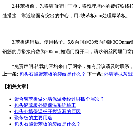
2.挂苯板前，先将墙面清理干净，将预埋墙内的镀锌铁线拉直
缝搭接，靠近墙面有突出的中心，用2块苯板ram处理厚苯板。
3.苯板满铺后。使用帖子。5双向间距33双向间距3COnma
钢筋的月搭接倍数为200mm,如遇门窗开口，请求钢丝网埋门窗
*免责声明:转载内容均来自于网络，如有异议请及时联系
上一条:
包头石墨聚苯板的裂纹是什么？
下一条:
外墙薄抹灰出
【相关文章】
聚合聚苯板做外墙保温要经过哪四个层次？
包头聚苯板外墙保温系统施工
包头外墙保温板开裂渗漏的原因
聚苯板的主要用途
包头石墨聚苯板的裂纹是什么？