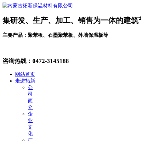
集研发、生产、加工、销售为一体的建筑
主要产品：聚苯板、石墨聚苯板、外墙保温板等
咨询热线：
0472-3145188
网站首页
走进拓新
公
司
简
介
企
业
文
化
厂