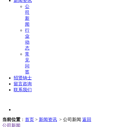
新闻资讯
公
司
新
闻
行
业
动
态
常
见
问
答
招贤纳士
留言咨询
联系我们
当前位置
：
首页
>
新闻资讯
> 公司新闻
返回
公司新闻