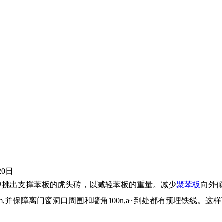
20日
中挑出支撑苯板的虎头砖，以减轻苯板的重量。减少
聚苯板
向外
00mm,并保障离门窗洞口周围和墙角100n,a~到处都有预埋铁线。