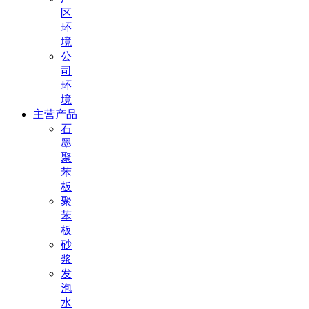
区
环
境
公
司
环
境
主营产品
石
墨
聚
苯
板
聚
苯
板
砂
浆
发
泡
水