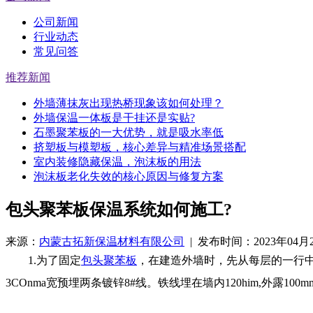
公司新闻
行业动态
常见问答
推荐新闻
外墙薄抹灰出现热桥现象该如何处理？
外墙保温一体板是干挂还是实贴?
石墨聚苯板的一大优势，就是吸水率低
挤塑板与模塑板，核心差异与精准场景搭配
室内装修隐藏保温，泡沫板的用法
泡沫板老化失效的核心原因与修复方案
包头聚苯板保温系统如何施工?
来源：
内蒙古拓新保温材料有限公司
| 发布时间：2023年04月
1.为了固定
包头聚苯板
，在建造外墙时，先从每层的一行
3COnma宽预埋两条镀锌8#线。铁线埋在墙内120him,外露1