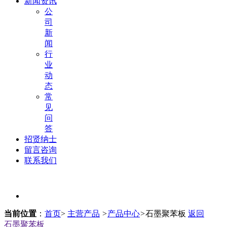
新闻资讯
公
司
新
闻
行
业
动
态
常
见
问
答
招贤纳士
留言咨询
联系我们
当前位置
：
首页
>
主营产品
>
产品中心
>
石墨聚苯板
返回
石墨聚苯板