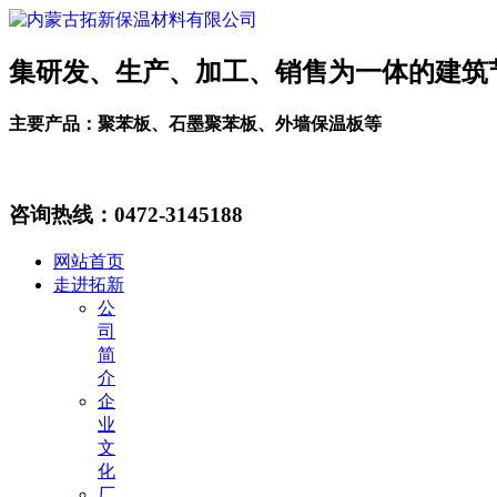
集研发、生产、加工、销售为一体的建筑
主要产品：聚苯板、石墨聚苯板、外墙保温板等
咨询热线：
0472-3145188
网站首页
走进拓新
公
司
简
介
企
业
文
化
厂