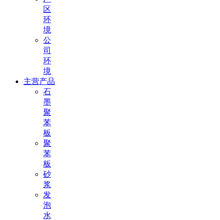
区
环
境
公
司
环
境
主营产品
石
墨
聚
苯
板
聚
苯
板
砂
浆
发
泡
水