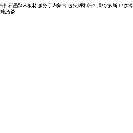
石墨聚苯板材,服务于内蒙古,包头,呼和浩特,鄂尔多斯,巴彦淖尔,
来电洽谈！