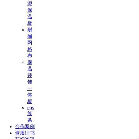
泥
保
温
板
耐
碱
网
格
布
保
温
装
饰
一
体
板
eps
线
条
合作案例
资质证书