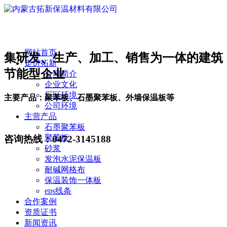
网站首页
集研发、生产、加工、销售为一体的建筑
走进拓新
节能型企业
公司简介
企业文化
厂区环境
主要产品：聚苯板、石墨聚苯板、外墙保温板等
公司环境
主营产品
石墨聚苯板
聚苯板
咨询热线：
0472-3145188
砂浆
发泡水泥保温板
耐碱网格布
保温装饰一体板
eps线条
合作案例
资质证书
新闻资讯