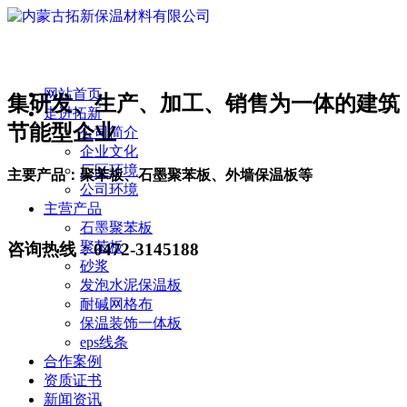
网站首页
集研发、生产、加工、销售为一体的建筑
走进拓新
节能型企业
公司简介
企业文化
厂区环境
主要产品：聚苯板、石墨聚苯板、外墙保温板等
公司环境
主营产品
石墨聚苯板
聚苯板
咨询热线：
0472-3145188
砂浆
发泡水泥保温板
耐碱网格布
保温装饰一体板
eps线条
合作案例
资质证书
新闻资讯